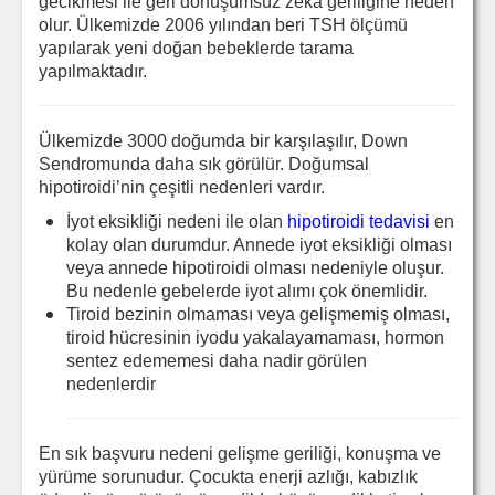
gecikmesi ile geri dönüşümsüz zeka geriliğine neden
olur. Ülkemizde 2006 yılından beri TSH ölçümü
yapılarak yeni doğan bebeklerde tarama
yapılmaktadır.
Ülkemizde 3000 doğumda bir karşılaşılır, Down
Sendromunda daha sık görülür. Doğumsal
hipotiroidi’nin çeşitli nedenleri vardır.
İyot eksikliği nedeni ile olan
hipotiroidi tedavisi
en
kolay olan durumdur. Annede iyot eksikliği olması
veya annede hipotiroidi olması nedeniyle oluşur.
Bu nedenle gebelerde iyot alımı çok önemlidir.
Tiroid bezinin olmaması veya gelişmemiş olması,
tiroid hücresinin iyodu yakalayamaması, hormon
sentez edememesi daha nadir görülen
nedenlerdir
En sık başvuru nedeni gelişme geriliği, konuşma ve
yürüme sorunudur. Çocukta enerji azlığı, kabızlık