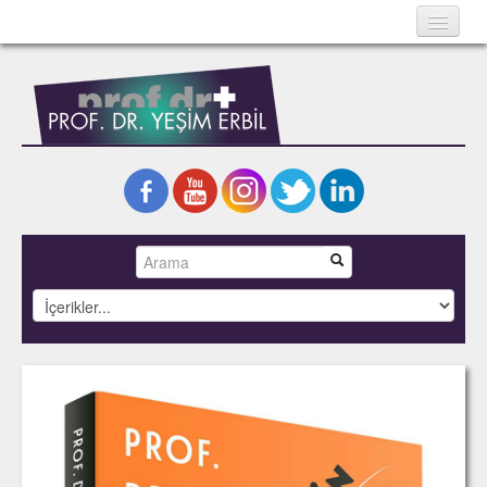
Ana Sayfa
Hakkında
Bilimsel Yazılar
Kitaplar
Projeler
Fotoğraflar
Basında Yeşim Erbil
İletişim
English